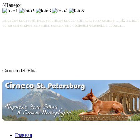
^Наверх
Быстрые как ветер, неповторимые как стихия, яркие как солнце…. Их нельзя п
тогда вам откроется удивительный мир общения человека и собаки…
Cirneco dell'Etna
Главная